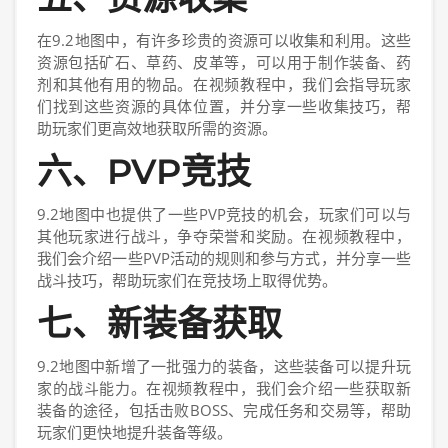
在9.2地图中，有许多珍贵的资源可以收集和利用。这些
资源包括矿石、草药、皮革等，可以用于制作装备、药
剂和其他有用的物品。在视频教程中，我们会指导玩家
们找到这些资源的具体位置，并分享一些收集技巧，帮
助玩家们更高效地获取所需的资源。
六、PVP竞技
9.2地图中也提供了一些PVP竞技的机会，玩家们可以与
其他玩家进行战斗，争夺荣誉和奖励。在视频教程中，
我们会介绍一些PVP活动的规则和参与方式，并分享一些
战斗技巧，帮助玩家们在竞技场上取得优势。
七、新装备获取
9.2地图中新增了一批强力的装备，这些装备可以提升玩
家的战斗能力。在视频教程中，我们会介绍一些获取新
装备的途径，包括击败BOSS、完成任务和交易等，帮助
玩家们更快地提升装备等级。