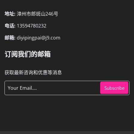
地址:
漳州市郎斑山246号
电话:
13594780232
邮箱:
diyipingpai@j9.com
订阅我们的邮箱
获取最新咨询和优惠等消息
Subscribe