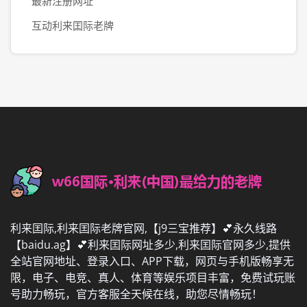
最新注册网址
互动利来囯际老牌
利来囯际,利来囯际老牌官网,【j9三宝推荐】💕永久线路
【baidu.ag】💕利来囯际网址多少,利来囯际官网多少,提供
全站官网地址、登录入口、APP下载，网页与手机版畅享无
限，电子、电竞、真人、体育等娱乐项目丰富，免费试玩账
号助力畅玩，官方客服全天候在线，助您尽情畅玩！