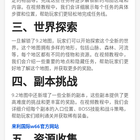
定的物品等。完成这些任务将逐步解锁新的地图区域和
内容。在视频教程中，我们会详细展示每个任务的具体
步骤和位置，帮助玩家们更轻松地完成任务线。
三、世界探索
一旦解锁了9.2地图，玩家们可以开始探索这个全新的世
界。这个地图拥有多样的地形，包括山脉、森林、河流
等，每个地区都有不同的怪物和资源。在视频教程中，
我们会介绍一些重要的地点和隐藏任务，帮助玩家们更
好地了解这个地图，并获取更多的奖励。
四、副本挑战
9.2地图中还新增了一些全新的副本，这些副本提供了更
高难度的挑战和更丰富的奖励。在视频教程中，我们会
详细介绍每个副本的入口位置、BOSS技能和战斗策略，
帮助玩家们顺利通关并获取稀有装备。
来利国际w66官方网站
五、资源收集