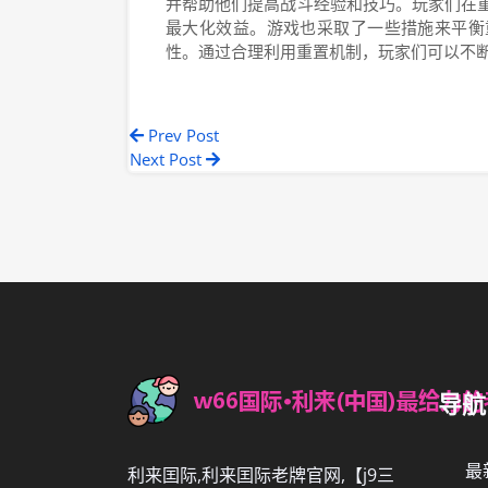
并帮助他们提高战斗经验和技巧。玩家们在
最大化效益。游戏也采取了一些措施来平衡
性。通过合理利用重置机制，玩家们可以不
Prev Post
Next Post
导航
最
利来囯际,利来囯际老牌官网,【j9三