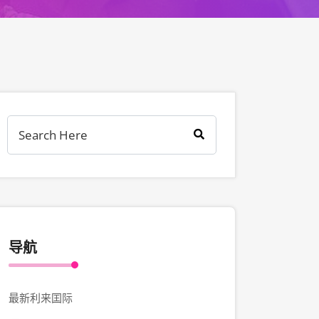
导航
最新利来囯际