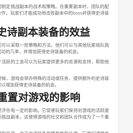
同制定挑战副本的战术和策略。在重置副本时，团队的配
作，玩家们才能成功地击败副本中的boss并获得史诗装
置史诗副本装备的效益
们可以采取一些策略和方法。他们可以与其他玩家组队挑
成功的几率，并增加获得史诗装备的机会。
个活跃的工会可以为玩家提供更多的资源和支持，帮助他
时候，游戏会举办特殊的活动或任务，提供额外的史诗装
可以增加获得史诗装备的机会。
的重置对游戏的影响
经济也有一定的影响。它促使玩家们保持对游戏的活跃度
断挑战副本，这使得游戏的社交和团队合作成为了一个重