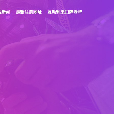
戏新闻
最新注册网址
互动利来囯际老牌