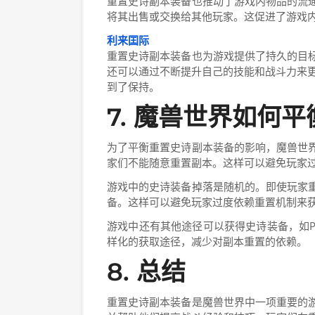
重置史诗副本装备也推动了游戏内物品的流
将其出售或交换给其他玩家。这促进了游戏
利来囯际
重置史诗副本装备也为游戏提供了持久的目
还可以通过不断提升自己的技能和战斗力来更
到了保持。
7. 魔兽世界如何
为了平衡重置史诗副本装备的影响，魔兽世
家们不能随意重置副本。这样可以避免玩家
游戏中的史诗装备掉落是随机的。即使玩家
备。这样可以避免玩家过度依赖重置机制来
游戏中还有其他途径可以获得史诗装备，如P
样化的获取途径，减少对副本重置的依赖。
8. 总结
重置史诗副本装备是魔兽世界中一项重要的