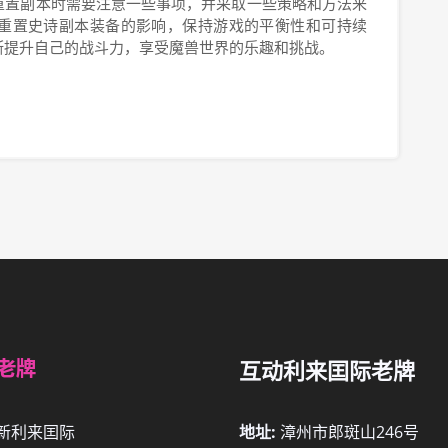
重置副本时需要注意一些事项，并采取一些策略和方法来
重置史诗副本装备的影响，保持游戏的平衡性和可持续
断提升自己的战斗力，享受魔兽世界的乐趣和挑战。
互动利来囯际老牌
新利来囯际
地址:
漳州市郎斑山246号