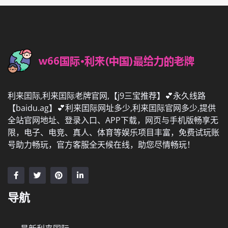
利来囯际,利来囯际老牌官网,【j9三宝推荐】💕永久线路
【baidu.ag】💕利来囯际网址多少,利来囯际官网多少,提供
全站官网地址、登录入口、APP下载，网页与手机版畅享无
限，电子、电竞、真人、体育等娱乐项目丰富，免费试玩账
号助力畅玩，官方客服全天候在线，助您尽情畅玩！
导航