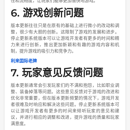
性和流畅度，让玩家们能够更加愉快地游戏。
6. 游戏创新问题
版本更新往往只是在原有的基础上进行微小的改动和调
整，很少有大胆的创新。这限制了游戏的发展和进步。
停止更新系统版本可以让游戏开发者有更多的时间和精
力来进行创新，推出更加新颖和有趣的游戏内容和机
制，提升游戏的吸引力和竞争力。
利来囯际老牌
7. 玩家意见反馈问题
版本更新通常会引发玩家们的不满和抱怨，比如职业调
整、装备掉落等问题。这些意见反馈对于游戏的改进和
优化非常重要，但在版本更新频繁的情况下，游戏开发
者很难及时响应和解决这些问题。停止更新系统版本可
以让游戏开发者有更多的时间来倾听玩家的意见和建
议，并进行相应的调整和改进，提升游戏的质量和玩家
满意度。