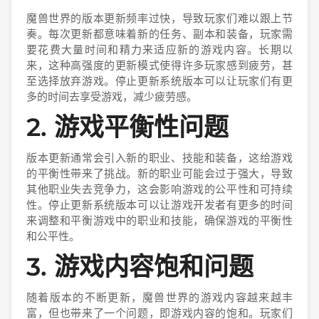
魔兽世界的版本更新频率过快，导致玩家们难以跟上节
奏。每次更新都意味着新的任务、副本和装备，玩家需
要花费大量时间和精力来适应新的游戏内容。长期以
来，这种高强度的更新模式使得许多玩家感到疲劳，甚
至选择放弃游戏。停止更新系统版本可以让玩家们有更
多的时间去享受游戏，减少疲劳感。
2. 游戏平衡性问题
版本更新通常会引入新的职业、技能和装备，这给游戏
的平衡性带来了挑战。新的职业可能会过于强大，导致
其他职业失去竞争力，这会影响游戏的公平性和可持续
性。停止更新系统版本可以让游戏开发者有更多的时间
来调整和平衡游戏中的职业和技能，确保游戏的平衡性
和公平性。
3. 游戏内容饱和问题
随着版本的不断更新，魔兽世界的游戏内容越来越丰
富，但也带来了一个问题，即游戏内容的饱和。玩家们